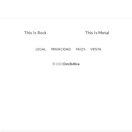
This Is Rock
This Is Metal
LEGAL
PRIVACIDAD
FAQ'S
VENTA
© 2023
Decibélica